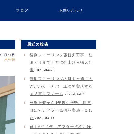
ブログ
お問い合わせ
最近の投稿
年4月21日
縁側フローリング張替え工事｜柱
未分類
まわりまで丁寧に仕上げる職人仕
事
2026-04-21
無垢フローリングの魅力と施工の
こだわり｜カバー工法で実現する
高品質リフォーム
2026-04-02
外壁塗装から4年後の状態｜長与
町にてアフター点検を実施しまし
た
2026-03-18
施工から2年。アフター点検に行